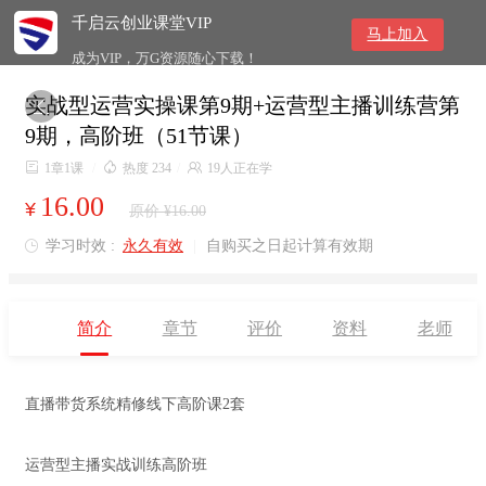
千启云创业课堂VIP
马上加入
成为VIP，万G资源随心下载！
实战型运营实操课第9期+运营型主播训练营第

9期，高阶班（51节课）

1章1课
/

热度 234
/

19人正在学
16.00
¥
原价 ¥16.00
学习时效 :
永久有效
|
自购买之日起计算有效期

简介
章节
评价
资料
老师
直播带货系统精修线下高阶课2套
运营型主播实战训练高阶班