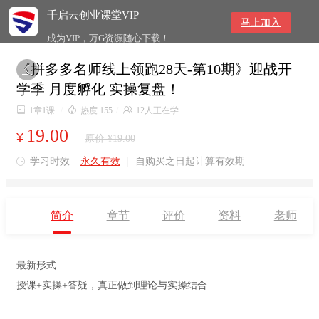
千启云创业课堂VIP
马上加入
成为VIP，万G资源随心下载！
《拼多多名师线上领跑28天-第10期》迎战开

学季 月度孵化 实操复盘！

1章1课
/

热度 155
/

12人正在学
19.00
¥
原价 ¥19.00
学习时效 :
永久有效
|
自购买之日起计算有效期

简介
章节
评价
资料
老师
最新形式
授课+实操+答疑，真正做到理论与实操结合