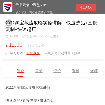
千启云创业课堂VIP
马上加入
成为VIP，万G资源随心下载！
2022淘宝截流攻略实操讲解：快速选品+直接

复制+快速起店

1章1课
/

热度 263
/

21人正在学
12.00
¥
原价 ¥12.00
学习时效 :
永久有效
|
自购买之日起计算有效期

简介
章节
评价
资料
老师
2022淘宝截流攻略实操讲解
快速选品+直接复制+快速起店