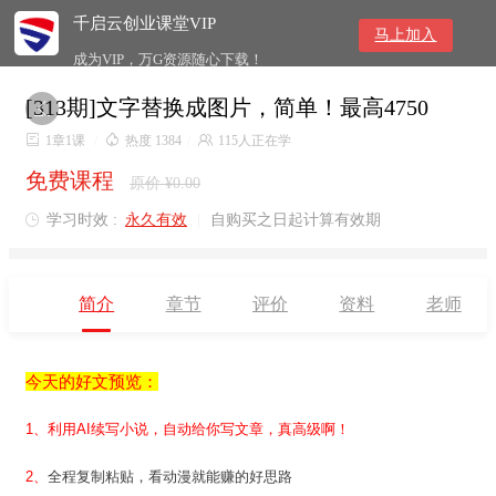
千启云创业课堂VIP
马上加入
成为VIP，万G资源随心下载！
[313期]文字替换成图片，简单！最高4750


1章1课
/

热度 1384
/

115人正在学
免费课程
原价 ¥0.00
学习时效 :
永久有效
|
自购买之日起计算有效期

简介
章节
评价
资料
老师
今天的好文预览：
1、利用AI续写小说，自动给你写文章，真高级啊！
全程复制粘贴，看动漫就能赚的好思路
2、