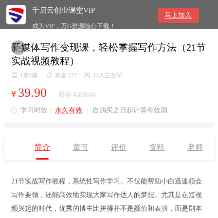
千启云创业课堂VIP
马上加入
成为VIP，万G资源随心下载！
新媒体写作变现课，轻松掌握写作方法（21节

实战视频教程）

1章1课
/

热度 177
/

14人正在学
39.90
¥
原价 ¥399.00
学习时效 :
永久有效
|
自购买之日起计算有效期

简介
章节
评价
资料
老师
21节实战写作教程，系统性写作学习。不仅能帮助小白迅速领会
写作要领，还能高效地实现大家写作达人的梦想。尤其是在短视
频兴起的时代，优秀的博主比拼得并不是颜值和表演，而是剧本