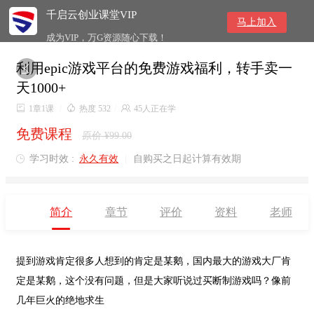
千启云创业课堂VIP
马上加入
成为VIP，万G资源随心下载！
利用epic游戏平台的免费游戏福利，转手卖一

天1000+

1章1课
/

热度 532
/

45人正在学
免费课程
原价 ¥99.00
学习时效 :
永久有效
|
自购买之日起计算有效期

简介
章节
评价
资料
老师
提到游戏肯定很多人想到的肯定是某鹅，国内最大的游戏大厂肯
定是某鹅，这个没有问题，但是大家听说过买断制游戏吗？像前
几年巨火的绝地求生