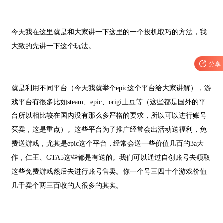
今天我在这里就是和大家讲一下这里的一个投机取巧的方法，我
大致的先讲一下这个玩法。

分享
就是利用不同平台（今天我就举个
epic
这个平台给大家讲解），游
戏平台有很多比如
steam
、
epic
、
origi
土豆等（这些都是国外的平
台所以相比较在国内没有那么多严格的要求，所以可以进行账号
买卖，这是重点）。这些平台为了推广经常会出活动送福利，免
费送游戏，尤其是
epic
这个平台，经常会送一些价值几百的
3a
大
作，仁王、
GTA5
这些都是有送的。我们可以通过自创账号去领取
这些免费游戏然后去进行账号售卖。你一个号三四十个游戏价值
几千卖个两三百收的人很多的其实。