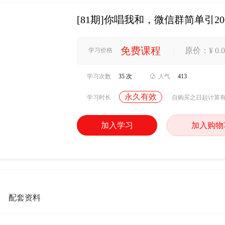
[81期]你唱我和，微信群简单引2
免费课程
|
原价：¥ 0.0
学习价格
学习次数
35 次

人气
413
永久有效
学习时长
自购买之日起计算
加入学习
加入购物
配套资料