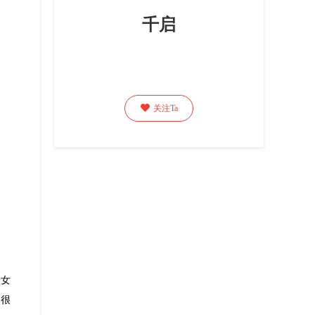
千启

关注Ta
个女
高很