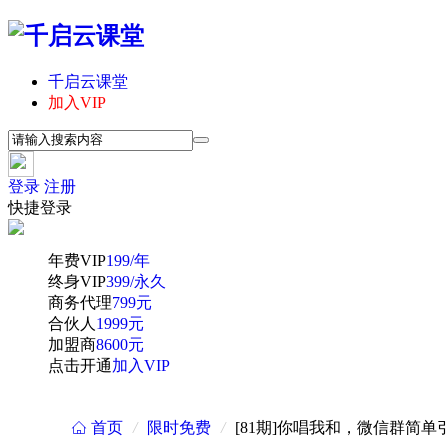
千启云课堂
加入VIP
登录
注册
快捷登录
年费VIP
199/年
终身VIP
399/永久
商务代理
799元
合伙人
1999元
加盟商
8600元
点击开通
加入VIP
首页
/
限时免费
/
[81期]你唱我和，微信群简单
