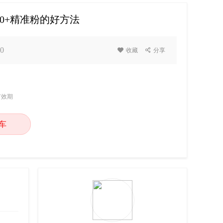
00+精准粉的好方法
0

收藏

分享
有效期
车