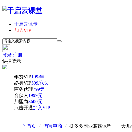
千启云课堂
加入VIP
登录
注册
快捷登录
年费VIP
199/年
终身VIP
399/永久
商务代理
799元
合伙人
1999元
加盟商
8600元
点击开通
加入VIP
首页
/
淘宝电商
/
拼多多副业赚钱课程，一天几
