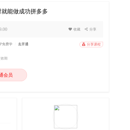
时就能做成功拼多多
.00

收藏

分享
IP免费学
/
去开通

分享课程
有效期
通会员