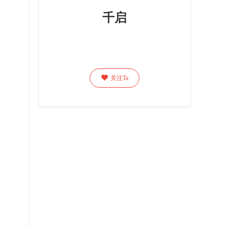
千启

关注Ta