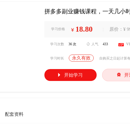
拼多多副业赚钱课程，一天几小
18.80
|
原价：¥ 99
学习价格
¥
学习次数
36 次

人气
433

V
永久有效
学习时长
自购买之日起计算


开始学习
开
配套资料