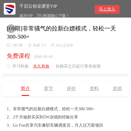
千启云创业课堂VIP
马上加入
成为VIP，万G资源随心下载！
[69期]非常骚气的拉新白嫖模式，轻松一天

300-500+

1章1课
/

热度 513
/

43人正在学
免费课程
原价 ¥0.00
学习时效 :
永久有效
|
自购买之日起计算有效期

简介
章节
评价
资料
老师
1、非常骚气的拉新白嫖模式，轻松一天300-500+
2、2个月做群买买到5W业绩的经验分享
3、Go Fun共享汽车兼职车辆调度员，月入过万新项目