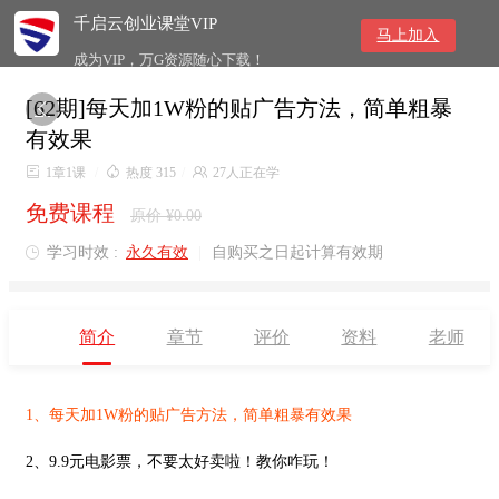
千启云创业课堂VIP
马上加入
成为VIP，万G资源随心下载！
[62期]每天加1W粉的贴广告方法，简单粗暴

有效果

1章1课
/

热度 315
/

27人正在学
免费课程
原价 ¥0.00
学习时效 :
永久有效
|
自购买之日起计算有效期

简介
章节
评价
资料
老师
1、
每天加1W粉的贴广告方法，简单粗暴有效果
2、9.9元电影票，不要太好卖啦！教你咋玩！