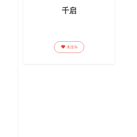
千启

关注Ta