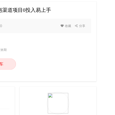
费优惠渠道项目0投入易上手
0

收藏

分享
有效期
车