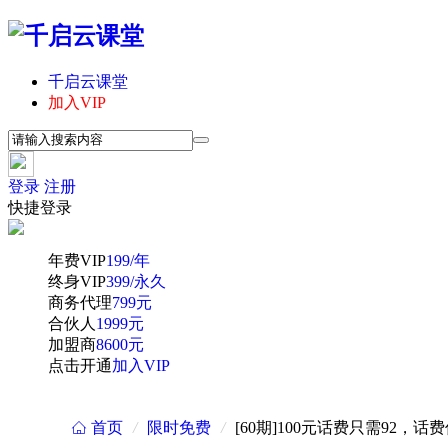
千启云课堂
加入VIP
登录
注册
快捷登录
年费VIP
199/年
终身VIP
399/永久
商务代理
799元
合伙人
1999元
加盟商
8600元
点击开通
加入VIP
首页
/
限时免费
/
[60期]100元话费只需92，
