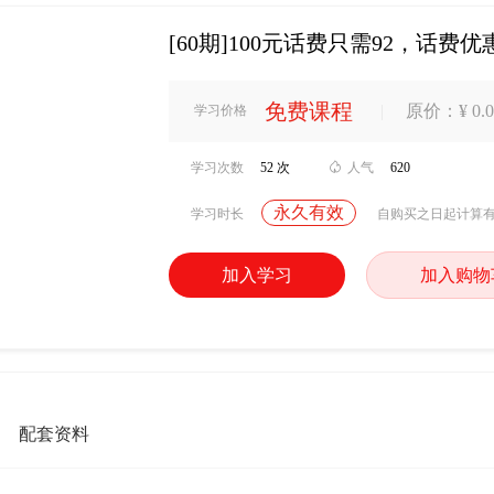
[60期]100元话费只需92，话
免费课程
|
原价：¥ 0.0
学习价格
学习次数
52 次

人气
620
永久有效
学习时长
自购买之日起计算
加入学习
加入购物
配套资料