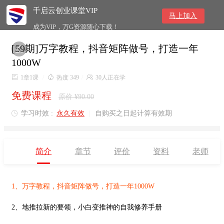
千启云创业课堂VIP
马上加入
成为VIP，万G资源随心下载！
[59期]万字教程，抖音矩阵做号，打造一年

1000W

1章1课
/

热度 349
/

30人正在学
免费课程
原价 ¥90.00
学习时效 :
永久有效
|
自购买之日起计算有效期

简介
章节
评价
资料
老师
1、
万字教程，抖音矩阵做号，打造一年1000W
2、地推拉新的要领，小白变推神的自我修养手册