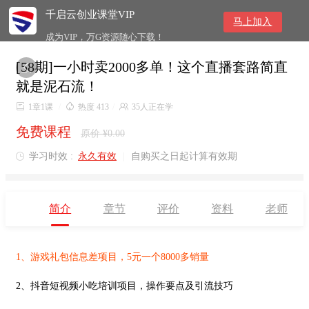
千启云创业课堂VIP
马上加入
成为VIP，万G资源随心下载！
[58期]一小时卖2000多单！这个直播套路简直

就是泥石流！

1章1课
/

热度 413
/

35人正在学
免费课程
原价 ¥0.00
学习时效 :
永久有效
|
自购买之日起计算有效期

简介
章节
评价
资料
老师
1、
游戏礼包信息差项目，5元一个8000多销量
2、抖音短视频小吃培训项目，操作要点及引流技巧