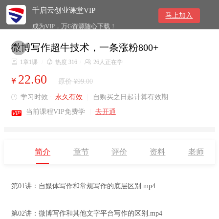
千启云创业课堂VIP
马上加入
成为VIP，万G资源随心下载！
微博写作超牛技术，一条涨粉800+


1章1课
/

热度 316
/

26人正在学
22.60
¥
原价 ¥99.00
学习时效 :
永久有效
|
自购买之日起计算有效期


当前课程VIP免费学
|
去开通
简介
章节
评价
资料
老师
第01讲：自媒体写作和常规写作的底层区别.mp4
第02讲：微博写作和其他文字平台写作的区别.mp4