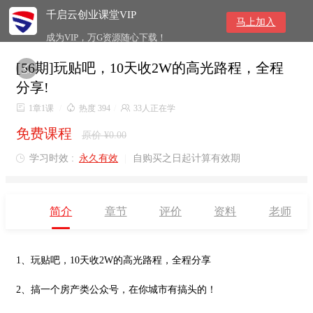
千启云创业课堂VIP
马上加入
成为VIP，万G资源随心下载！
[56期]玩贴吧，10天收2W的高光路程，全程

分享!

1章1课
/

热度 394
/

33人正在学
免费课程
原价 ¥0.00
学习时效 :
永久有效
|
自购买之日起计算有效期

简介
章节
评价
资料
老师
1、玩贴吧，10天收2W的高光路程，全程分享
2、搞一个房产类公众号，在你城市有搞头的！