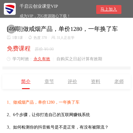
千启云创业课堂VIP
马上加入
成为VIP，万G资源随心下载！
[49期]做戒烟产品，单价1280，一年换了车​


1章1课
/

热度 370
/

31人正在学
免费课程
原价 ¥0.00
学习时效 :
永久有效
|
自购买之日起计算有效期

简介
章节
评价
资料
老师
1、
做戒烟产品，单价1280，一年换了车
2、6个步骤，让你打造自己的互联网赚钱系统
3、如何检测你的抖音账号是不是正常，有没有被限流？