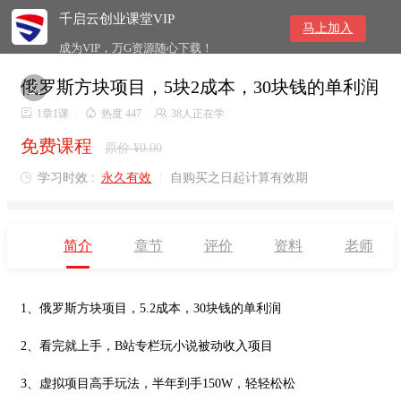
千启云创业课堂VIP
马上加入
成为VIP，万G资源随心下载！
俄罗斯方块项目，5块2成本，30块钱的单利润


1章1课
/

热度 447
/

38人正在学
免费课程
原价 ¥0.00
学习时效 :
永久有效
|
自购买之日起计算有效期

简介
章节
评价
资料
老师
1、俄罗斯方块项目，5.2成本，30块钱的单利润
2、看完就上手，B站专栏玩小说被动收入项目
3、虚拟项目高手玩法，半年到手150W，轻轻松松