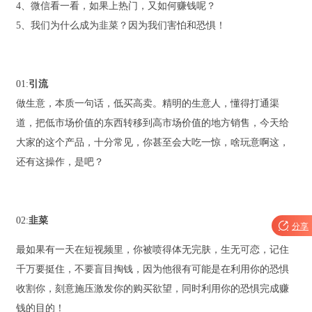
4、微信看一看，如果上热门，又如何赚钱呢？
5、我们为什么成为韭菜？因为我们害怕和恐惧！
01:
引流
做生意，本质一句话，低买高卖。精明的生意人，懂得打通渠
道，把低市场价值的东西转移到高市场价值的地方销售，今天给
大家的这个产品，十分常见，你甚至会大吃一惊，啥玩意啊这，
还有这操作，是吧？
02:
韭菜

分享
最如果有一天在短视频里，你被喷得体无完肤，生无可恋，记住
千万要挺住，不要盲目掏钱，因为他很有可能是在利用你的恐惧
收割你，刻意施压激发你的购买欲望，同时利用你的恐惧完成赚
钱的目的！