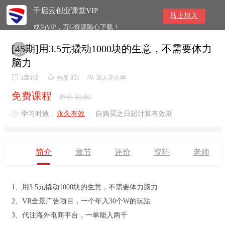
千启云创业课堂VIP
马上加入
成为VIP，万G资源随心下载！
[45期]用3.5元撬动1000块的生意，不需要体力

脑力

1章1课
/

热度 351
/

30人正在学
免费课程
原价 ¥0.00
学习时效 :
永久有效
|
自购买之日起计算有效期

简介
章节
评价
资料
老师
1、用3.5元撬动1000块的生意，不需要体力脑力
2、VR全景广告项目，一个年入30个W的玩法
3、代注海外电商平台，一单能入两千