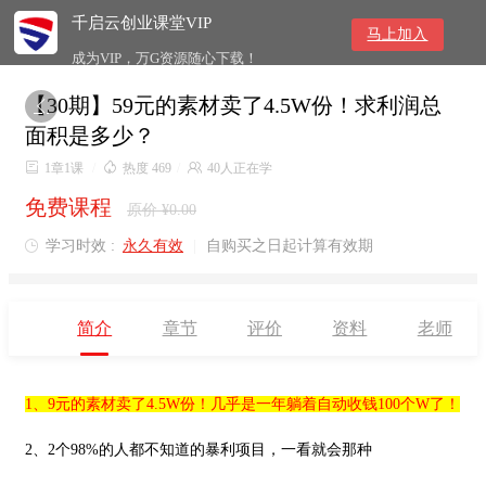
千启云创业课堂VIP
马上加入
成为VIP，万G资源随心下载！
【30期】59元的素材卖了4.5W份！求利润总

面积是多少？

1章1课
/

热度 469
/

40人正在学
免费课程
原价 ¥0.00
学习时效 :
永久有效
|
自购买之日起计算有效期

简介
章节
评价
资料
老师
1、9元的素材卖了4.5W份！几乎是一年躺着自动收钱100个W了！
2、2个98%的人都不知道的暴利项目，一看就会那种