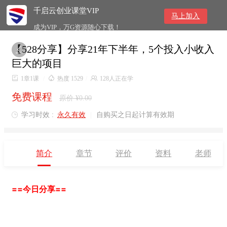
千启云创业课堂VIP
马上加入
成为VIP，万G资源随心下载！
【528分享】分享21年下半年，5个投入小收入

巨大的项目

1章1课
/

热度 1529
/

128人正在学
免费课程
原价 ¥0.00
学习时效 :
永久有效
|
自购买之日起计算有效期

简介
章节
评价
资料
老师
==今日分享==