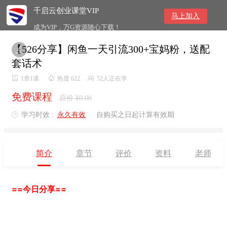
千启云创业课堂VIP
马上加入
成为VIP，万G资源随心下载！
【526分享】闲鱼一天引流300+宝妈粉，送配

套话术

1章1课
/

热度 622
/

52人正在学
免费课程
原价 ¥0.00
学习时效 :
永久有效
|
自购买之日起计算有效期

简介
章节
评价
资料
老师
==今日分享==