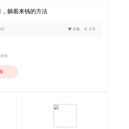
目，躺着来钱的方法
00

收藏

分享
有效期
车