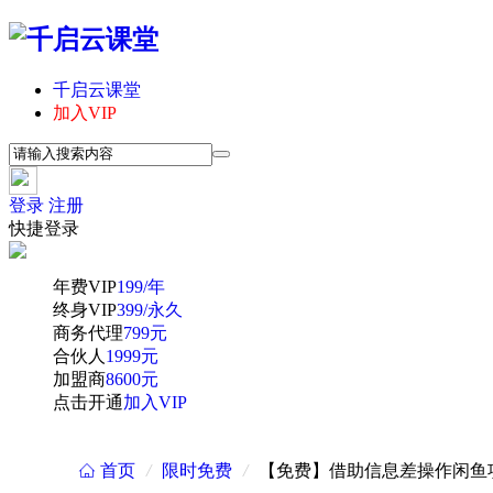
千启云课堂
加入VIP
登录
注册
快捷登录
年费VIP
199/年
终身VIP
399/永久
商务代理
799元
合伙人
1999元
加盟商
8600元
点击开通
加入VIP
首页
/
限时免费
/
【免费】借助信息差操作闲鱼
