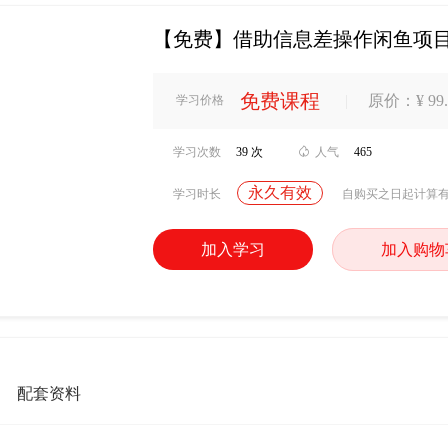
【免费】借助信息差操作闲鱼项
免费课程
|
原价：¥ 99.
学习价格
学习次数
39 次

人气
465
永久有效
学习时长
自购买之日起计算
加入学习
加入购物
配套资料