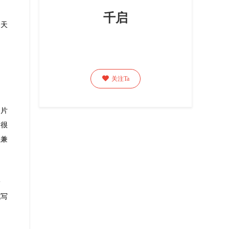
千启
今天

关注Ta
图片
高很
生兼
论
代写