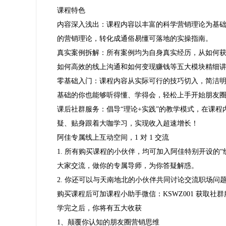
课程特色
内容深入浅出：课程内容以丰富的科学营销理论为基
的营销理论，转化成通俗易懂可落地的实操指南。
真实案例拆解：所有案例均为自身真实经历，从如何
如何高效的线上沟通和如何变现赚钱等五大模块精细
零基础入门：课程内容从实际可行的技巧切入，简洁
基础的你也能够听得懂、学得会，轻松上手开始朋友
课后社群服务：倡导“理论+实践”的教学模式，在课
疑、贴身跟着大咖学习，实现收入超速增长！
阿佳专属线上互动空间，1 对 1 交流
1. 所有购买课程的小伙伴，均可加入阿佳特别开设的
大家交流，做你的专属导师，为你答疑解惑。
2. 你还可以与天南地北的小伙伴共同讨论交流职场
购买课程后可加课程小助手微信：KSWZ001 获取
学完之后，你将有五大收获
1、颠覆你认知的朋友圈营销思维