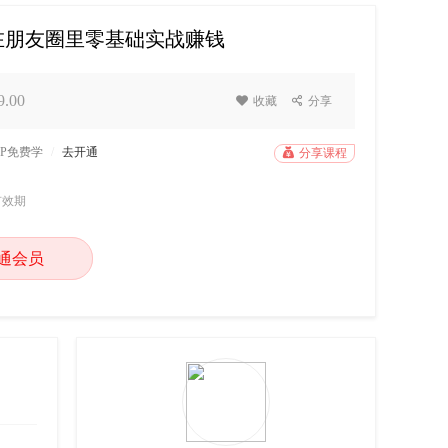
在朋友圈里零基础实战赚钱
.00

收藏

分享
IP免费学
/
去开通

分享课程
有效期
通会员