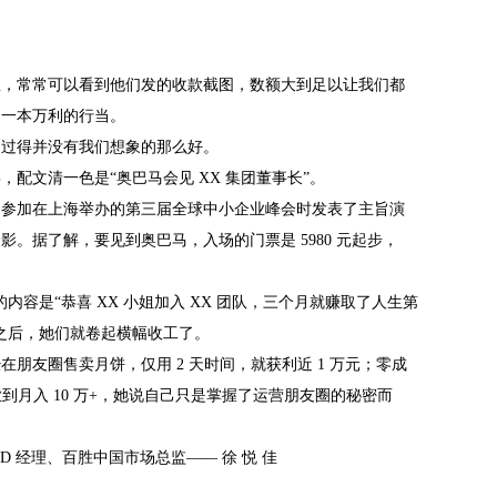
息，常常可以看到他们发的收款截图，数额大到足以让我们都
是一本万利的行当。
，过得并没有我们想象的那么好。
配文清一色是“奥巴马会见 XX 集团董事长”。
马参加在上海举办的第三届全球中小企业峰会时发表了主旨演
。据了解，要见到奥巴马，入场的门票是 5980 元起步，
内容是“恭喜 XX 小姐加入 XX 团队，三个月就赚取了人生第
之后，她们就卷起横幅收工了。
朋友圈售卖月饼，仅用 2 天时间，就获利近 1 万元；零成
到月入 10 万+，她说自己只是掌握了运营朋友圈的秘密而
 经理、百胜中国市场总监—— 徐 悦 佳