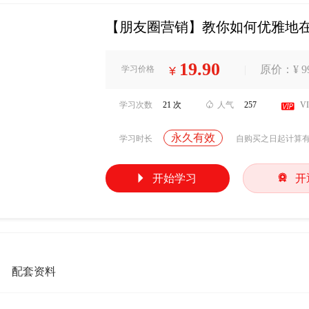
【朋友圈营销】教你如何优雅地
19.90
|
原价：¥ 99
学习价格
¥
学习次数
21 次

人气
257

V
永久有效
学习时长
自购买之日起计算


开始学习
开
配套资料