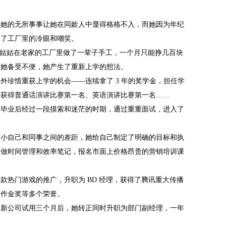
—她的无所事事让她在同龄人中显得格格不入，而她因为年纪
尽了工厂里的冷眼和嘲笑。
到姑姑在老家的工厂里做了一辈子手工，一个月只能挣几百块
令她备受不便，她产生了重新上学的想法。
外珍惜重获上学的机会——连续拿了 3 年的奖学金，担任学
，获得普通话演讲比赛第一名、英语演讲比赛第一名……
，毕业后经过一段摸索和迷茫的时期，通过重重面试，进入了
缩小自己和同事之间的差距，她给自己制定了明确的目标和执
了做时间管理和效率笔记，报名市面上价格昂贵的营销培训课
款热门游戏的推广，升职为 BD 经理，获得了腾讯重大传播
合作金奖等多个荣誉。
到新公司试用三个月后，她转正同时升职为部门副经理，一年