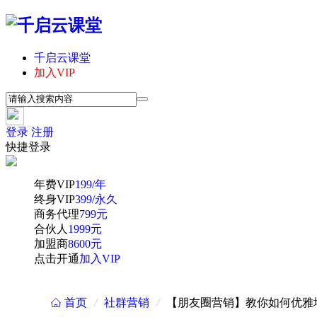
千启云课堂
加入VIP
登录
注册
快捷登录
年费VIP
199/年
终身VIP
399/永久
商务代理
799元
合伙人
1999元
加盟商
8600元
点击开通
加入VIP
首页
/
社群营销
/
【朋友圈营销】教你如何优雅
