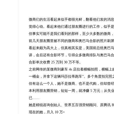
微商们的生活看起来似乎都很光鲜，翻看他们发的消
觉得心动。看起来他们通过朋友圈进行的工作，似乎
但事实可能不是我们看到的那样，至少大多数的微商
前几天朋友圈里被不同的微商和奥巴马合影的照片刷屏，
看起来颇为高大上，但真相其实是，美国前总统奥巴
讲，会后还有合影环节，引得众多微商排队与奥巴马合影
合影单次收费 25 万到 30 万不等。
之前网传的某微商到豪车 4s 店拉着横幅拍照，横幅上的
一桶金，并拿下这辆玛莎拉蒂跑车”。多个角度拍完照
但有这么一个人，她不是微商、也不是代购，但却曾经在
本利用朋友圈营销，短短一周，就净赚 5 万元；从失业
已……
她是精锐咨询创始人、世界五百强营销顾问、原腾讯 BD
现在的她，月入 10 万+