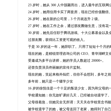
23 岁时，她从 300 人中脱颖而出，进入最牛的互联
24 岁时，她用信用卡买了两套房，现在已经价值翻倍
26 岁时，她在新的公司里，3 个月就连升 2 级。
27 岁时，她在工作之余，通过朋友圈做生意，没有花
30 岁前，她先后任职于腾讯游戏、十大公募基金以
过朋友圈，获得比工资更可观的收入。
于是 30 岁的这一年，她辞职了。只用了短短十个月的
现在的她，是精锐管理咨询公司的 CEO、青华湖畔
受邀成为多平台讲师，她的学员人数超过 20000+。
还曾负责演员佟丽娅的宣传片监制。
现在的她，笑起来格外灿烂，但你不会想到，多年之
多年前，她只是一个辍学少女
16 岁的徐悦佳是一个十足的叛逆少女，因为和父母
学校通知她：你无故旷课好几天，已经被自动退学了
父母很着急，但她完全无所谓：天天关在学校里念书
被学校退学了的她，被父母送回了老家，她得到了自己