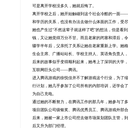
可是离开学校没多久，她就后悔了。
离开学校之后，她开始触碰到这个社会冷酷的一面—
和学历的关系，也没有办法去做什么体面的工作，受
她也产生过“不然这辈子就这样了吧”的想法，但是看
钱，又让她觉得万分不甘。而且老家的闭塞和滞后，
辍学半年后，父亲托了关系让她在老家重新上学。她格
生会主席、广播站站长、学校主持人、英语角负责人
后来的故事似乎变得顺利起来，她考上了深圳的大学
互联网巨头公司——腾讯。
进入腾讯游戏的徐悦佳并不了解游戏这个行业，为了
行计划，她几乎参加了公司所有的内部培训，还学会
为自己充电。
通过她的不断努力，在腾讯工作的那几年，她参与了多
项目团队公司级银奖、腾讯优秀员工、腾讯游戏外部
后来，她被一家上市公司挖去做市场策划团队主管，
后又升为部门经理。