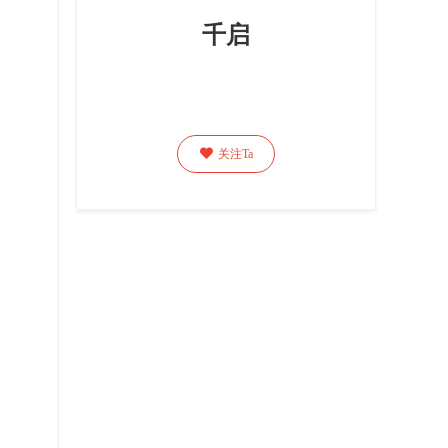
千启

关注Ta