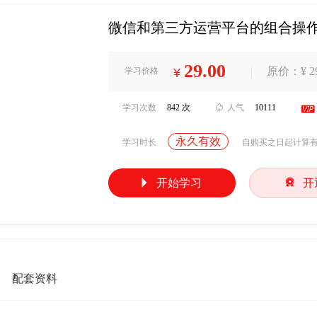
微信和第三方运营平台的组合操
29.00
|
原价：¥ 29
学习价格
¥
学习次数
842 次

人气
10111

永久有效
学习时长
自购买之日起计算


开始学习
开
配套资料