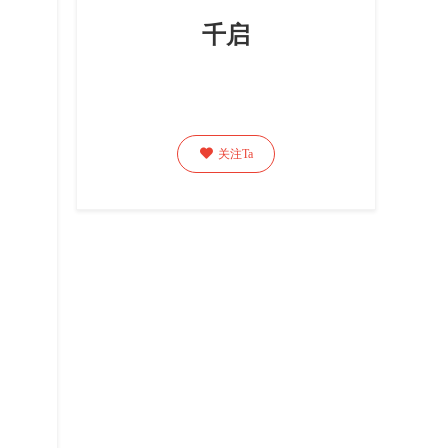
千启

关注Ta