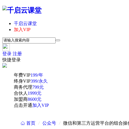
千启云课堂
加入VIP
登录
注册
快捷登录
年费VIP
199/年
终身VIP
399/永久
商务代理
799元
合伙人
1999元
加盟商
8600元
点击开通
加入VIP
首页
/
公众号
/
微信和第三方运营平台的组合操
