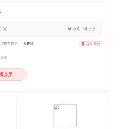
作
.00

收藏

分享
VIP免费学
/
去开通

分享课程
有效期
通会员