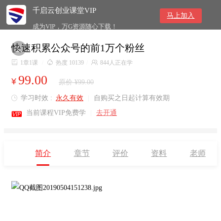
千启云创业课堂VIP
马上加入
成为VIP，万G资源随心下载！
快速积累公众号的前1万个粉丝


1章1课
/

热度 10139
/

844人正在学
99.00
¥
原价 ¥99.00
学习时效 :
永久有效
|
自购买之日起计算有效期


当前课程VIP免费学
|
去开通
简介
章节
评价
资料
老师