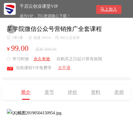
千启云创业课堂VIP
马上加入
成为VIP，万G资源随心下载！
某学院微信公众号营销推广全套课程


1章1课
/

热度 10114
/

842人正在学
99.00
¥
原价 ¥99.00
学习时效 :
永久有效
|
自购买之日起计算有效期


当前课程VIP免费学
|
去开通
简介
章节
评价
资料
老师