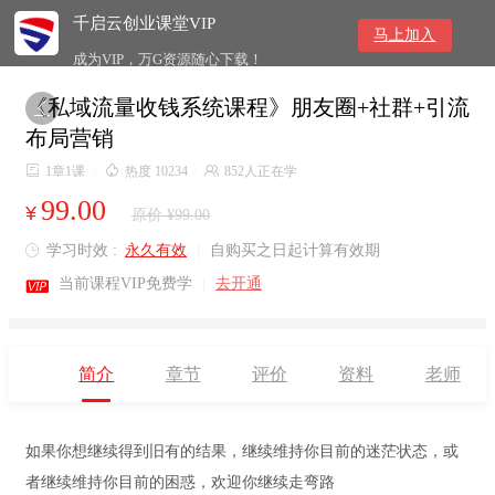
千启云创业课堂VIP
马上加入
成为VIP，万G资源随心下载！
《私域流量收钱系统课程》朋友圈+社群+引流

布局营销

1章1课
/

热度 10234
/

852人正在学
99.00
¥
原价 ¥99.00
学习时效 :
永久有效
|
自购买之日起计算有效期


当前课程VIP免费学
|
去开通
简介
章节
评价
资料
老师
如果你想继续得到旧有的结果，继续维持你目前的迷茫状态，或
者继续维持你目前的困惑，欢迎你继续走弯路