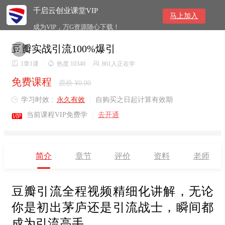
千启云创业课堂VIP
马上加入
成为VIP，万G资源随心下载！
豆瓣实战引流100%爆引


1章1课
/

热度 10340
/

861人正在学
免费课程
原价 ¥0.00
学习时效 :
永久有效
|
自购买之日起计算有效期


当前课程VIP免费学
|
去开通
简介
章节
评价
资料
老师
豆瓣引流全程视频精细化讲解，无论
你是初出茅庐还是引流战士，瞬间都
成为引流高手。