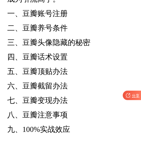
一、
豆瓣账号注册
二、
豆瓣养号条件
三、
豆瓣头像隐藏的秘密
四、
豆瓣话术设置
五、
豆瓣顶贴办法
六、
豆瓣截留办法

分享
七、
豆瓣变现办法
八、
豆瓣注意事项
九、
100%
实战效应