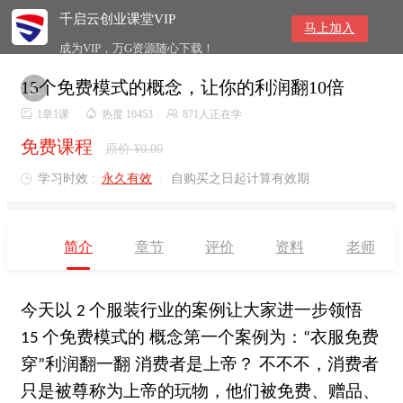
千启云创业课堂VIP
马上加入
成为VIP，万G资源随心下载！
15个免费模式的概念，让你的利润翻10倍


1章1课
/

热度 10453
/

871人正在学
免费课程
原价 ¥0.00
学习时效 :
永久有效
|
自购买之日起计算有效期

简介
章节
评价
资料
老师
今天以
个服装行业的案例让大家进一步领悟
2
个免费模式的
概念第一个案例为：
衣服免费
15
“
穿
利润翻一翻
消费者是上帝？
不不不，消费者
”
只是被尊称为上帝的玩物，他们被免费、赠品、