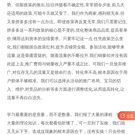
势。但新政策的推出,往往伴随着不确定性,常常朝令夕改,前几天
还适用的政策,可能今天就又变了。我们作为商家,感到很无奈,但
又拿拼多多没有一点办法。即使政策再反复无常,我们只需要记住,
拼多多这一系列政策的核心是不变的,优化整体商品品质,提高客单
价,继而达到资本的业绩要求。只要牢记这一点,任凭政策怎么变
化,我们都能抓住政策红利,提升店铺营业额。参加活动,能够带来
流量,这是毋庸置疑的。随着流量的不断拉升,我们销量却并没有因
此提上去,推广费用与销量收入严重不成正比。可我们一旦放弃推
广,对仅存无几的流量又是致命打击。转化率不高,根本原因在于用
户群体不够精准。我们可以选择从活动的推广布局、宝贝的切
入、维护,对竞品的分析等多方面进行调整优化,从而提高转化,让
流量不再白白流失。
学习最重要的是质量，而不是数量。我们报了大量的课程、学了

分享
大量的理论知识，每次都看似听懂了，可一旦到了实操，我们就
又无从下手。造成这现象的根本原因在于，没有实操！只会些假