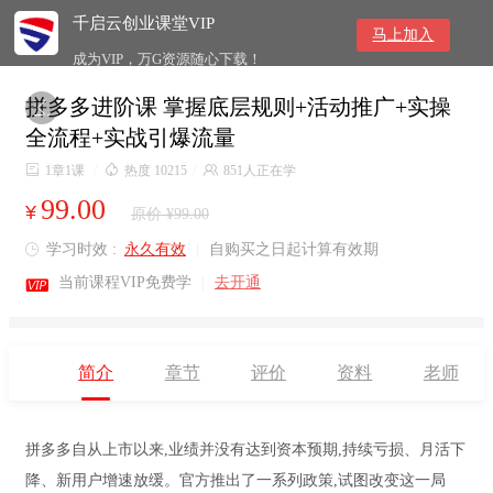
千启云创业课堂VIP
马上加入
成为VIP，万G资源随心下载！
拼多多进阶课 掌握底层规则+活动推广+实操

全流程+实战引爆流量

1章1课
/

热度 10215
/

851人正在学
99.00
¥
原价 ¥99.00
学习时效 :
永久有效
|
自购买之日起计算有效期


当前课程VIP免费学
|
去开通
简介
章节
评价
资料
老师
拼多多自从上市以来,业绩并没有达到资本预期,持续亏损、月活下
降、新用户增速放缓。官方推出了一系列政策,试图改变这一局