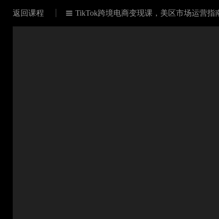
返回课程
TikTok跨境电商变现课，美区市场运营

场运营指南，短视频直播双轨流量攻略