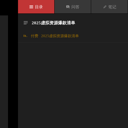

目录

问答

笔记
2025虚拟资源爆款清单

付费
2025虚拟资源爆款清单