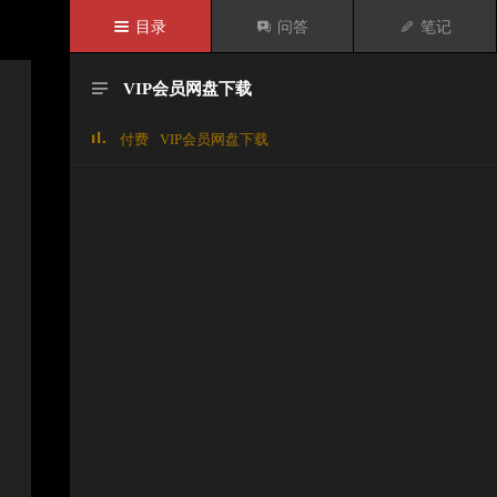

目录

问答

笔记
VIP会员网盘下载

付费
VIP会员网盘下载