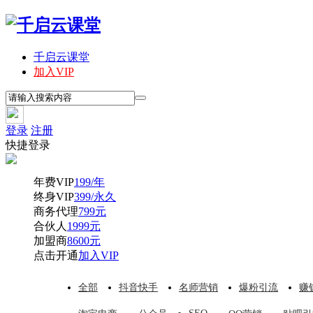
千启云课堂
加入VIP
登录
注册
快捷登录
年费VIP
199/年
终身VIP
399/永久
商务代理
799元
合伙人
1999元
加盟商
8600元
点击开通
加入VIP
全部
抖音快手
名师营销
爆粉引流
赚