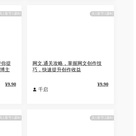
共1章节1课时
共1章节1课时
带你提
网文.通关攻略，掌握网文创作技
性博主
巧，快速提升创作收益
¥9.90
¥9.90
千启

共1章节1课时
共1章节2课时