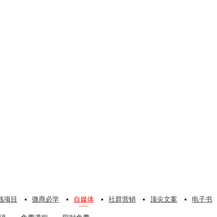
钱项目
微商必学
自媒体
社群营销
顶尖文案
电子书