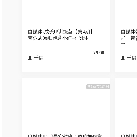
自媒体-成长IP训练营【第4期】：
自媒体
带你从0到1跑通小红书-闭环
群，带
力
¥9.90
千启
千启


共1章节1课时
自媒体IP-起号实战班：教你如何靠
自媒体