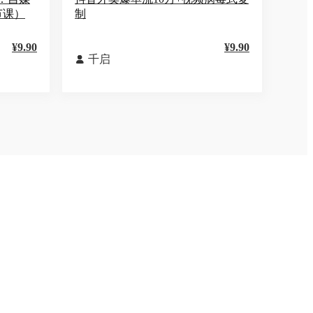
节课）
制
¥9.90
¥9.90
千启
