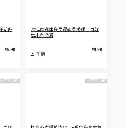
开始做
2024自媒体底层逻辑录播课，自媒
体小白必看
¥9.90
¥9.90
千启

共1章节1课时
共1章节1课时
：自媒
抖音外卖爆单流10万+视频病毒式复