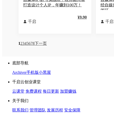
打造设计个人IP，年赚到100万！
经自媒
闭环
¥9.90
千启
千启


1
2
3
4
5
6
7
8
下一页
底部导航
Archiver
手机版
小黑屋
千启云创业课堂
云课堂
免费课程
每日更新
加盟赚钱
关于我们
联系我们
管理团队
发展历程
安全保障