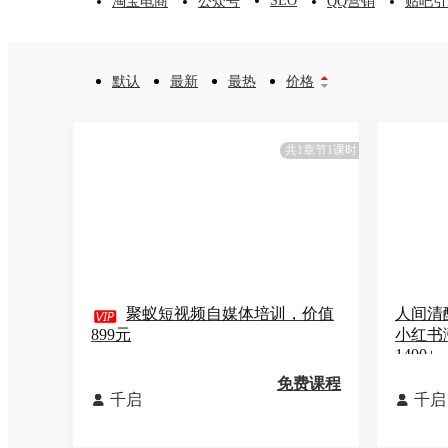
SEO
淘宝电商
公众号
QQ营销
贴吧引
默认
最新
最热
价格


共1章节1课时

聚蚁短视频自媒体培训，价值
人间清
899元
小红书
1400+
免费课程
千启
千启

