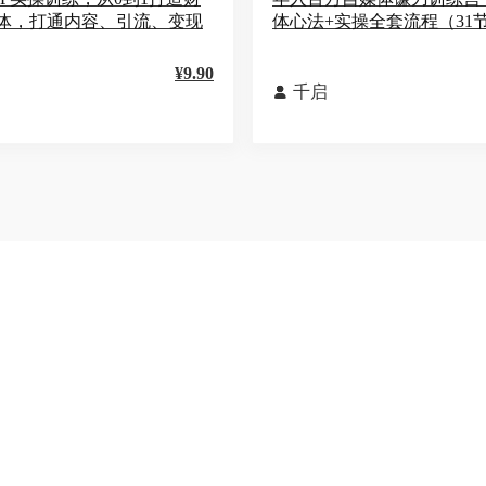
体，打通内容、引流、变现
体心法+实操全套流程（31
¥9.90
千启
