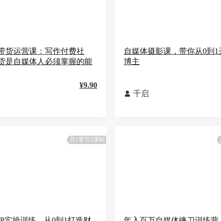
带货运营课：写作付费社
自媒体摄影课，带你从0到1
货是自媒体人必须掌握的能
博主
¥9.90
千启

共1章节1课时
IP实操训练，从0到1打造财
年入百万自媒体镰刀训练营