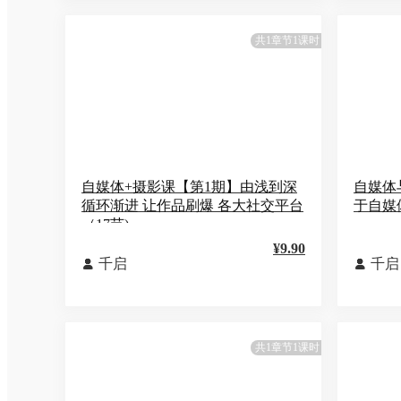
共1章节1课时
自媒体+摄影课【第1期】由浅到深
自媒体
循环渐进 让作品刷爆 各大社交平台
于自媒
（17节)
¥9.90
千启
千启


共1章节1课时