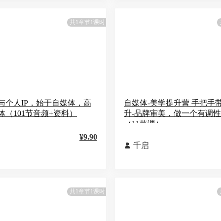
共1章节1课时
与个人IP，始于自媒体，高
自媒体-美学提升营 手把手
体（101节音频+资料）
升-品牌审美，做一个有调
（11节课）
¥9.90
千启

共1章节1课时