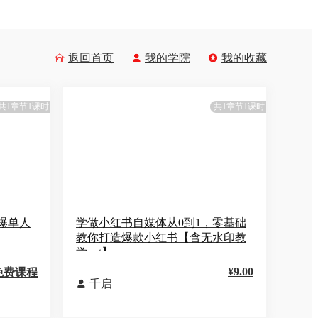
返回首页
我的学院
我的收藏



共1章节1课时
共1章节1课时
爆单人
学做小红书自媒体从0到1，零基础
教你打造爆款小红书【含无水印教
学ppt】
¥9.00
免费课程
千启
