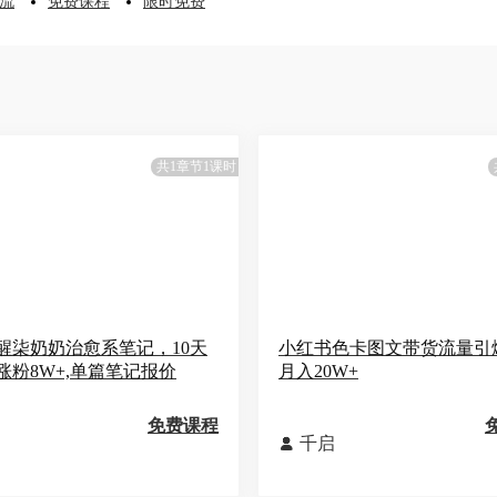
流
免费课程
限时免费
共1章节1课时
醒柒奶奶治愈系笔记，10天
小红书色卡图文带货流量引
涨粉8W+,单篇笔记报价
月入20W+
免费课程
千启
