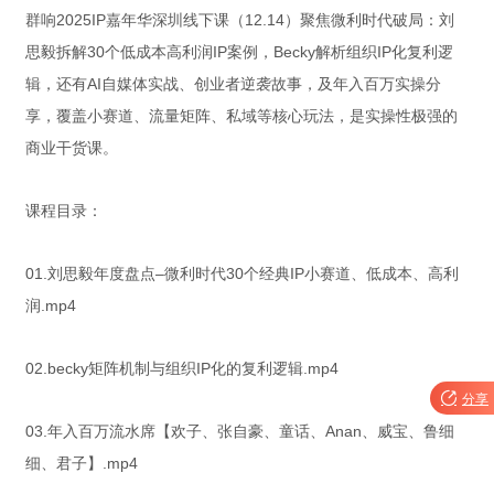
群响2025IP嘉年华深圳线下课（12.14）聚焦微利时代破局：刘
思毅拆解30个低成本高利润IP案例，Becky解析组织IP化复利逻
辑，还有AI自媒体实战、创业者逆袭故事，及年入百万实操分
享，覆盖小赛道、流量矩阵、私域等核心玩法，是实操性极强的
商业干货课。
课程目录：
01.刘思毅年度盘点–微利时代30个经典IP小赛道、低成本、高利
润.mp4
02.becky矩阵机制与组织IP化的复利逻辑.mp4

分享
03.年入百万流水席【欢子、张自豪、童话、Anan、威宝、鲁细
细、君子】.mp4