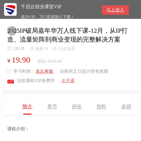
千启云创业课堂VIP
马上加入
成为VIP，万G资源随心下载！
2025IP破局嘉年华万人线下课-12月，从IP打

造、流量矩阵到商业变现的完整解决方案

1章1课
/

热度 14
/

1人正在学
19.90
¥
原价 ¥199.00
学习时效 :
永久有效
|
自购买之日起计算有效期


当前课程VIP免费学
|
去开通
简介
章节
评价
资料
老师
课程介绍：