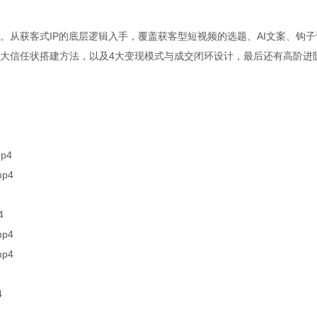
。从获客式IP的底层逻辑入手，覆盖获客型短视频的选题、AI文案、钩子
三大信任状搭建方法，以及4大变现模式与成交闭环设计，最后还有高阶进
p4
p4
4
p4
p4
4