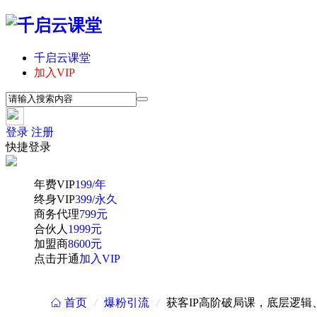
千启云课堂
加入VIP
登录
注册
快捷登录
年费VIP
199/年
终身VIP
399/永久
商务代理
799元
合伙人
1999元
加盟商
8600元
点击开通
加入VIP
首页
/
爆粉引流
/
获客IP高阶破局课，底层逻
