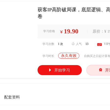
获客IP高阶破局课，底层逻辑、
卷
19.90
|
原价：¥ 19
学习价格
¥
学习次数
1 次

人气
13

VI
永久有效
学习时长
自购买之日起计算


开始学习
开
配套资料