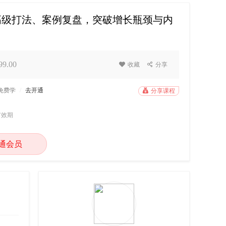
高级打法、案例复盘，突破增长瓶颈与内
9.00

收藏

分享
P免费学
/
去开通

分享课程
有效期
通会员