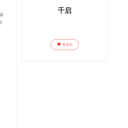
千启
设
阶

关注Ta