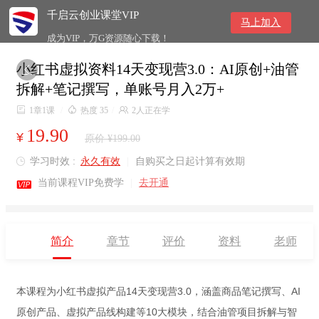
千启云创业课堂VIP
马上加入
成为VIP，万G资源随心下载！
小红书虚拟资料14天变现营3.0：AI原创+油管

拆解+笔记撰写，单账号月入2万+

1章1课
/

热度 35
/

2人正在学
19.90
¥
原价 ¥199.00
学习时效 :
永久有效
|
自购买之日起计算有效期


当前课程VIP免费学
|
去开通
简介
章节
评价
资料
老师
本课程为小红书虚拟产品14天变现营3.0，涵盖商品笔记撰写、AI
原创产品、虚拟产品线构建等10大模块，结合油管项目拆解与智