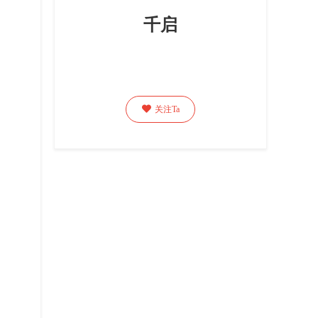
千启

关注Ta