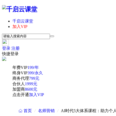
千启云课堂
加入VIP
登录
注册
快捷登录
年费VIP
199/年
终身VIP
399/永久
商务代理
799元
合伙人
1999元
加盟商
8600元
点击开通
加入VIP
首页
/
名师营销
/
AI时代5大体系课程：助力个
