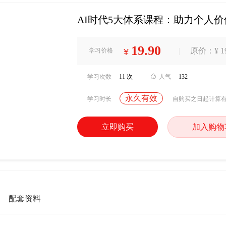
AI时代5大体系课程：助力个人
19.90
|
原价：¥ 19
学习价格
¥
学习次数
11 次

人气
132
永久有效
学习时长
自购买之日起计算
立即购买
加入购物
配套资料