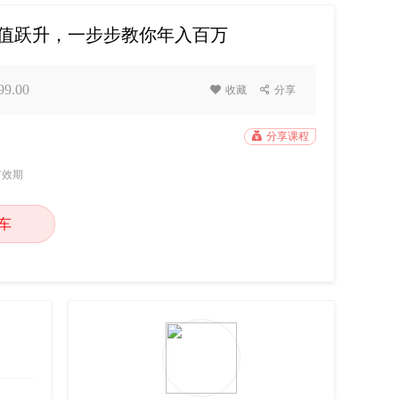
价值跃升，一步步教你年入百万
9.00

收藏

分享

分享课程
有效期
车