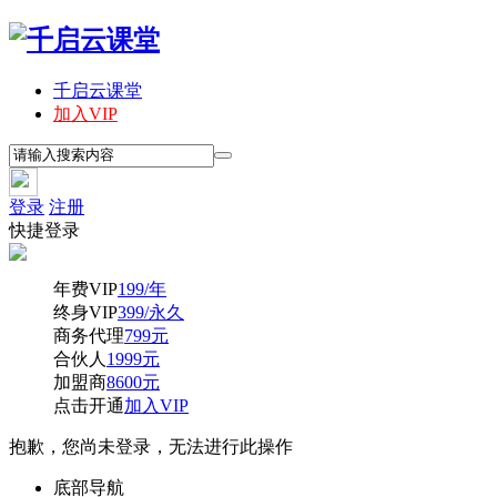
千启云课堂
加入VIP
登录
注册
快捷登录
年费VIP
199/年
终身VIP
399/永久
商务代理
799元
合伙人
1999元
加盟商
8600元
点击开通
加入VIP
抱歉，您尚未登录，无法进行此操作
底部导航