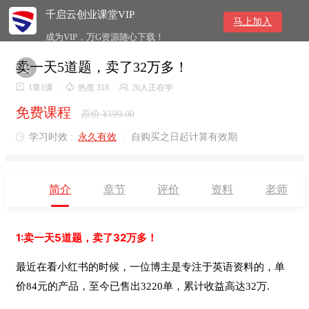
千启云创业课堂VIP
马上加入
成为VIP，万G资源随心下载！
卖一天5道题，卖了32万多！


1章1课
/

热度 318
/

26人正在学
免费课程
原价 ¥199.00
学习时效 :
永久有效
|
自购买之日起计算有效期

简介
章节
评价
资料
老师
1:卖一天5道题，卖了32万多！
最近在看小红书的时候，一位博主是专注于英语资料的，单
价
84元的产品，至今已售出3220单，累计收益高达32万.