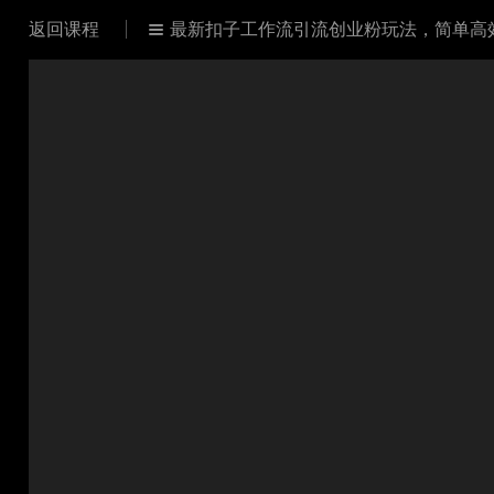
返回课程
最新扣子工作流引流创业粉玩法，简单高效

效玩法单日引流100+