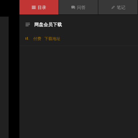

目录

问答

笔记
网盘会员下载

付费
下载地址