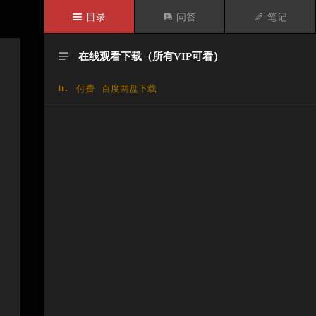

目录

问答

笔记
在线观看下载（所有VIP可看）

付费
百度网盘下载