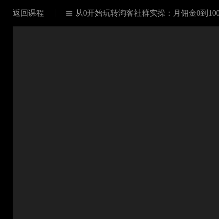
返回课程
从0开始玩转淘客社群实操：月佣金0到100
