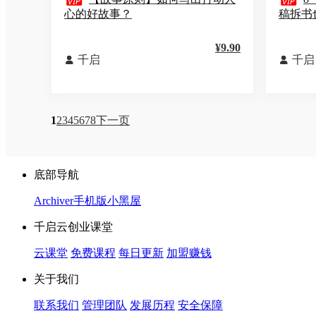


心的好故事？
稿拆书
¥9.90
千启
千启


1
2
3
4
5
6
7
8
下一页
底部导航
Archiver
手机版
小黑屋
千启云创业课堂
云课堂
免费课程
每日更新
加盟赚钱
关于我们
联系我们
管理团队
发展历程
安全保障