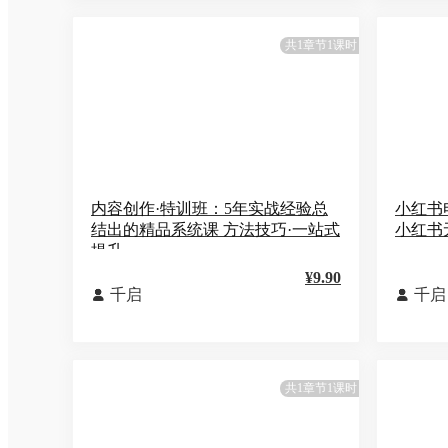
共1章节1课时
内容创作·特训班：5年实战经验总
小红书
结出的精品系统课 方法技巧·一站式
小红书
提升
¥9.90
千启
千启


共1章节1课时