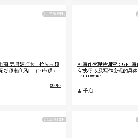
共1章节1课时
电商-无货源打卡，抢先占领
AI写作变现特训营：GPT
无货源电商风口（10节课）
有技巧 以及写作变现的具
（141节课）
¥9.90
千启

共1章节1课时