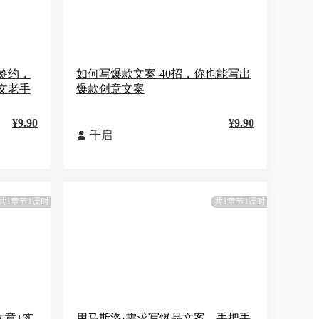
签约，
如何写爆款文案-40招，你也能写出
文老手
爆款创意文案
¥9.90
¥9.90
千启

共1章节1课时
共1章节1课时
文章+实
用马斯洛·需求写爆品文案，手把手