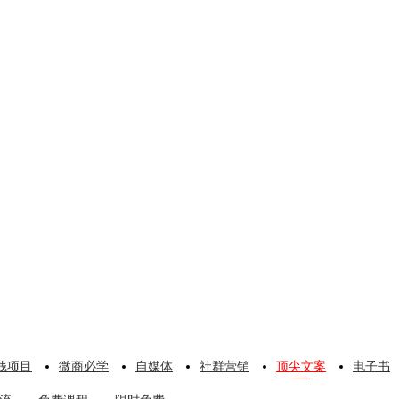
钱项目
微商必学
自媒体
社群营销
顶尖文案
电子书