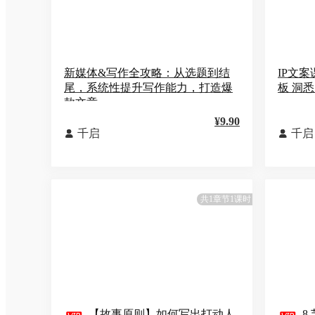
新媒体&写作全攻略：从选题到结
IP文
尾，系统性提升写作能力，打造爆
板 洞
款文章
¥9.90
千启
千启


共1章节1课时
【故事原则】如何写出打动人
8