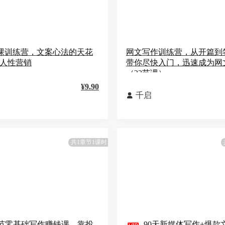
案课训练营，文案心法的天花
网文写作训练营，从开篇到
悉人性营销
带你尽快入门，迅速成为网
（22节课）
¥9.90
千启

共1章节1课时
 节零基础写作赚钱课，靠投
90天新媒体写作+爆款