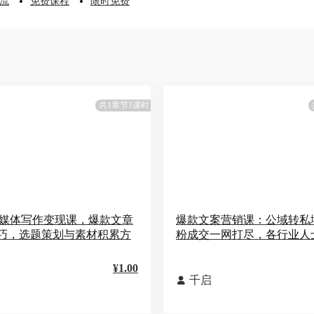
流
免费课程
限时免费
共1章节1课时
媒体写作变现课，爆款文章
爆款文案营销课：公域转私
巧，选题策划与素材积累方
粉成交一网打尽，各行业人
¥1.00
千启
