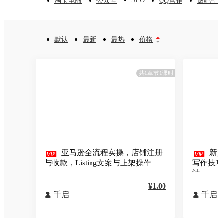
SEO
淘宝电商
公众号
QQ营销
贴吧引
默认
最新
最热
价格


共1章节1课时

亚马逊全流程实操，店铺注册

新
与收款，Listing文案与上架操作
写作技
法
¥1.00
千启
千启

