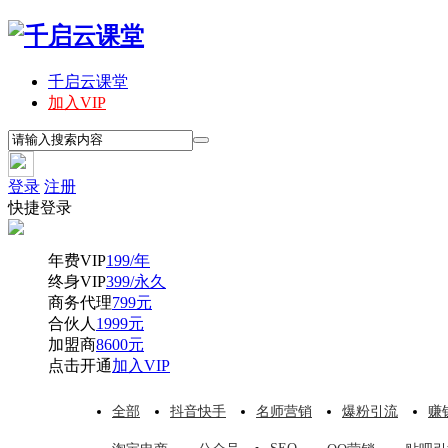
千启云课堂
加入VIP
登录
注册
快捷登录
年费VIP
199/年
终身VIP
399/永久
商务代理
799元
合伙人
1999元
加盟商
8600元
点击开通
加入VIP
全部
抖音快手
名师营销
爆粉引流
赚