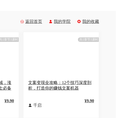
返回首页
我的学院
我的收藏



共1章节1课时
共1章节1课时
域，涨
文案变现全攻略：12个技巧深度剖
士必备
析，打造你的赚钱文案机器
¥9.90
¥9.90
千启
