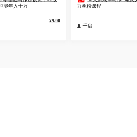

也能年入十万
力圈粉课程
¥9.90
千启
