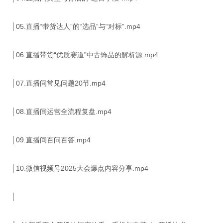
│05.直播“带货达人”的“选品”与“对标”.mp4
│06.直播带货“优质赛道”中古饰品的解析源.mp4
│07.直播间常见问题20节.mp4
│08.直播间运营全流程复盘.mp4
│09.直播间百问百答.mp4
│10.微信视频号2025大会爆点内容分享.mp4
│