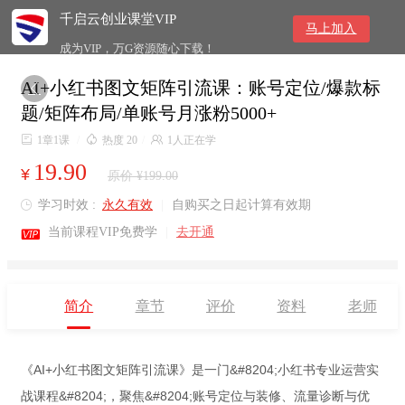
千启云创业课堂VIP
马上加入
成为VIP，万G资源随心下载！
AI+小红书图文矩阵引流课：账号定位/爆款标

题/矩阵布局/单账号月涨粉5000+

1章1课
/

热度 20
/

1人正在学
19.90
¥
原价 ¥199.00
学习时效 :
永久有效
|
自购买之日起计算有效期


当前课程VIP免费学
|
去开通
简介
章节
评价
资料
老师
《AI+小红书图文矩阵引流课》是一门&#8204;小红书专业运营实
战课程&#8204;，聚焦&#8204;账号定位与装修、流量诊断与优