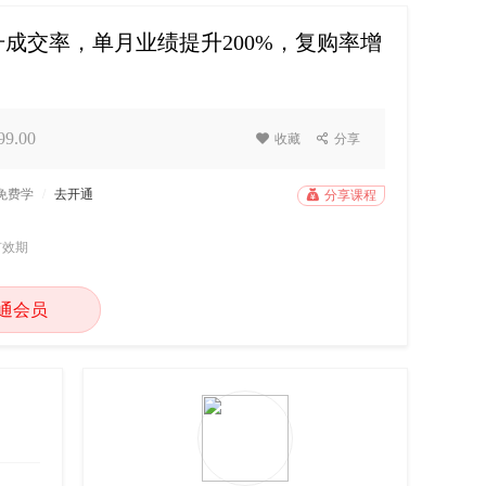
成交率，单月业绩提升200%，复购率增
9.00

收藏

分享
P免费学
/
去开通

分享课程
有效期
通会员