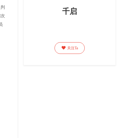
谈判
千启
初次
员

关注Ta