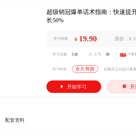
超级销冠爆单话术指南：快速提升
长50%
19.90
|
原价：¥ 19
学习价格
¥
学习次数
3 次

人气
38

VI
永久有效
学习时长
自购买之日起计算


开始学习
开
配套资料