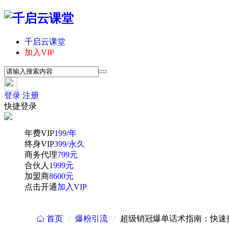
千启云课堂
加入VIP
登录
注册
快捷登录
年费VIP
199/年
终身VIP
399/永久
商务代理
799元
合伙人
1999元
加盟商
8600元
点击开通
加入VIP
首页
/
爆粉引流
/
超级销冠爆单话术指南：快速提
