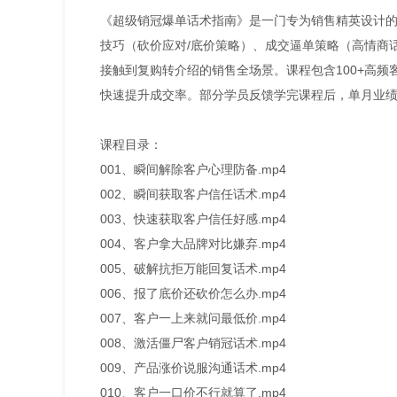
《超级销冠爆单话术指南》是一门专为销售精英设计的实
技巧（砍价应对/底价策略）、成交逼单策略（高情商话术
接触到复购转介绍的销售全场景。课程包含100+高频
快速提升成交率。部分学员反馈学完课程后，单月业绩提
课程目录：
001、瞬间解除客户心理防备.mp4
002、瞬间获取客户信任话术.mp4
003、快速获取客户信任好感.mp4
004、客户拿大品牌对比嫌弃.mp4
005、破解抗拒万能回复话术.mp4
006、报了底价还砍价怎么办.mp4
007、客户一上来就问最低价.mp4
008、激活僵尸客户销冠话术.mp4
009、产品涨价说服沟通话术.mp4
010、客户一口价不行就算了.mp4