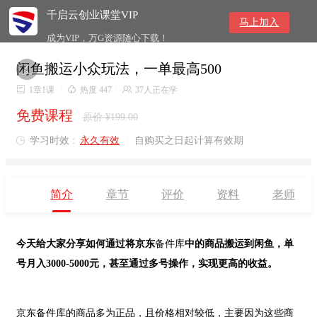
千启云创业课堂VIP
马上加入
成为VIP，万G资源随心下载！
闲鱼搬运小众玩法，一单最高500


1章1课
/

热度 447
/

37人正在学
免费课程
原价 ¥199.00
学习时效 :
永久有效
|
自购买之日起计算有效期

简介
章节
评价
资料
老师
今天给大家分享如何通过将京东
备件库
中的商品搬运到闲鱼，单
号月入
3000-5000元，甚至通过多号操作，实现更高的收益。
京东备件库的商品多为正品，且价格相对较低，主要因为这些商