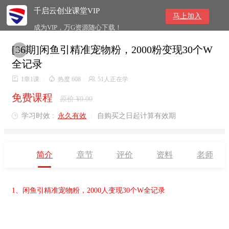
千启云创业课堂VIP
马上加入
成为VIP，万G资源随心下载！
[36期]闲鱼引精准宠物粉，2000粉变现30个W

全记录

1章1课
/

热度 608
/

51人正在学
免费课程
原价 ¥0.00
学习时效 :
永久有效
|
自购买之日起计算有效期

简介
章节
评价
资料
老师
1、闲鱼引精准宠物粉，2000人变现30个W全记录