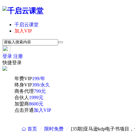
千启云课堂
加入VIP
登录
注册
快捷登录
年费VIP
199/年
终身VIP
399/永久
商务代理
799元
合伙人
1999元
加盟商
8600元
点击开通
加入VIP
首页
/
限时免费
/
[35期]亚马逊kdp电子书项
