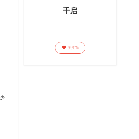
千启

关注Ta
手少