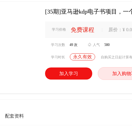
[35期]亚马逊kdp电子书项目，
免费课程
|
原价：¥ 0.0
学习价格
学习次数
49 次

人气
580
永久有效
学习时长
自购买之日起计算
加入学习
加入购物
配套资料