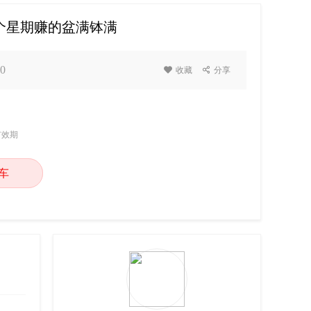
一个星期赚的盆满钵满
0

收藏

分享
有效期
车